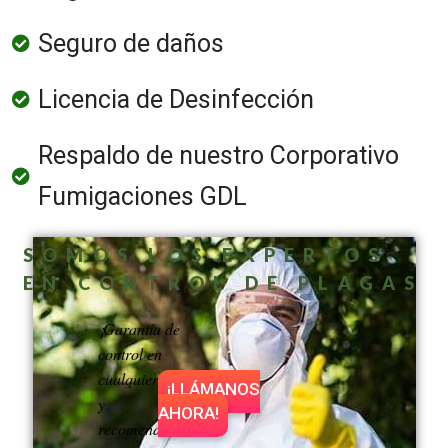
Seguro de daños
Licencia de Desinfección
Respaldo de nuestro Corporativo
Fumigaciones GDL
SOMOS LOS EXPERTOS
EN CONTROL DE PLAGAS
¡Garantía de
control en
cualquier servicio
¡LLÁMANOS
y
AHORA!
recomendaciones!